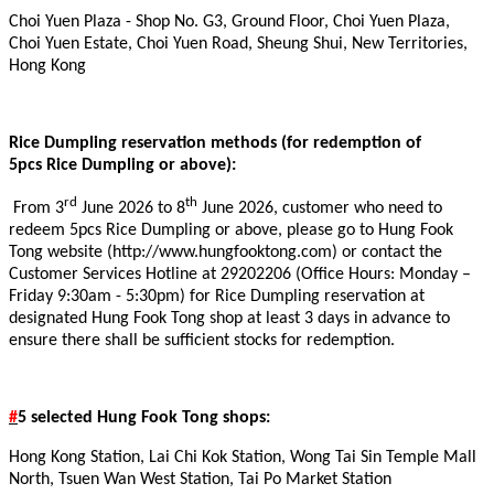
Choi Yuen Plaza - Shop No. G3, Ground Floor, Choi Yuen Plaza,
Choi Yuen Estate, Choi Yuen Road, Sheung Shui, New Territories,
Hong Kong
Rice Dumpling reservation methods (for redemption of
5pcs Rice Dumpling or above):
rd
th
From 3
June 2026 to 8
June 2026, customer who need to
redeem 5pcs Rice Dumpling or above, please go to Hung Fook
Tong website (
http://www.hungfooktong.com
) or contact the
Customer Services Hotline
at 29202206 (Office Hours: Monday –
Friday 9:30am - 5:30pm) for Rice Dumpling reservation at
designated Hung Fook Tong shop at least 3 days in advance to
ensure there shall be sufficient stocks for redemption.
#
5 selected Hung Fook Tong shops:
Hong Kong Station, Lai Chi Kok Station, Wong Tai Sin Temple Mall
North, Tsuen Wan West Station, Tai Po Market Station