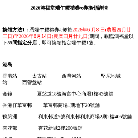
2026
鴻福堂端午糭禮券
/e
券換領詳情
換領方法
1
：
憑端午糭禮券
/e
券於
2026
年
6
月8
日
(
農曆四月廿
三日
)
至
2026
年6
月14
日
(
農曆四月廿九日
)
期間，親臨鴻福堂以
下
55
間指定分店
，即可換領指定端午糭
1
隻。
港島
香港站
太古站
西灣河站
堅尼地城
站
西營盤站
金鐘
夏愨道
18
號海富中心商場
1
樓
43
號舖
香港仔華富邨
華富邨商場
1
期地下
20
號舖
鴨脷洲
利東邨道
5
號利東邨利東商場
2
期
2
樓
405
號舖
杏花邨
杏花新城
2
樓
200
號舖