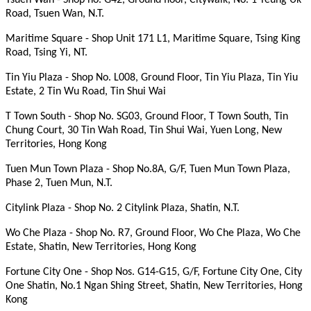
Tsuen Wan - Shop no. G42, Ground floor, Citywalk, No. 1 Yeung Uk
Road, Tsuen Wan, N.T.
Maritime Square - Shop Unit 171 L1, Maritime Square, Tsing King
Road, Tsing Yi, NT.
Tin Yiu Plaza - Shop No. L008, Ground Floor, Tin Yiu Plaza, Tin Yiu
Estate, 2 Tin Wu Road, Tin Shui Wai
T Town South - Shop No. SG03, Ground Floor, T Town South, Tin
Chung Court, 30 Tin Wah Road, Tin Shui Wai, Yuen Long, New
Territories, Hong Kong
Tuen Mun Town Plaza - Shop No.8A, G/F, Tuen Mun Town Plaza,
Phase 2, Tuen Mun, N.T.
Citylink Plaza - Shop No. 2 Citylink Plaza, Shatin, N.T.
Wo Che Plaza - Shop No. R7, Ground Floor, Wo Che Plaza, Wo Che
Estate, Shatin, New Territories, Hong Kong
Fortune City One - Shop Nos. G14-G15, G/F, Fortune City One, City
One Shatin, No.1 Ngan Shing Street, Shatin, New Territories, Hong
Kong