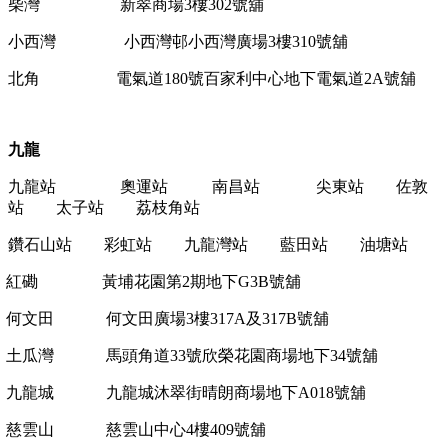
柴灣
新翠商場
3
樓
302
號舖
小西灣
小西灣邨小西灣廣場
3
樓
310
號舖
北角
電氣道
180
號百家利中心地下
電氣道
2A
號舖
九龍
九龍站 奧運站 南昌站 尖東站 佐敦
站 太子站 荔枝角站
鑽石山站 彩虹站 九龍灣站 藍田站 油塘站
紅磡
黃埔花園第
2
期地下
G3B
號舖
何文田
何文田廣場
3
樓
317A
及
317B
號舖
土瓜灣
馬頭角道
33
號欣榮花園商場地下
34
號舖
九龍城
九龍城沐翠街晴朗商場地下
A018
號舖
慈雲山
慈雲山中心
4
樓
409
號舖