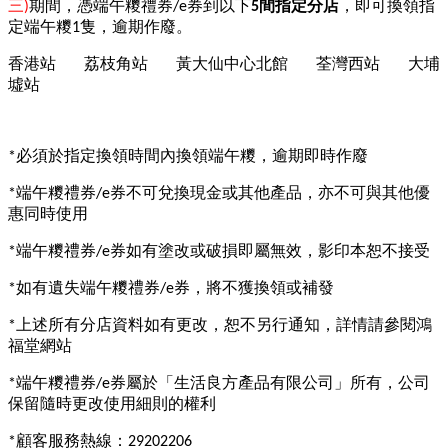
三
期間，憑端午糭禮券
券到以下
間指定分店
，即可換領指
)
/e
5
定端午糭
隻，逾期作廢。
1
香港站
荔枝角站
黃大仙中心北館
荃灣西站
大埔
墟站
必須於指定換領時間內換領端午糭，逾期即時作廢
*
端午糭禮券
券不可兌換現金或其他產品，亦不可與其他優
*
/e
惠同時使用
端午糭禮券
券如有塗改或破損即屬無效，影印本恕不接受
*
/e
如有遺失端午糭禮券
券，將不獲換領或補發
*
/e
上述所有分店資料如有更改，恕不另行通知，詳情請參閱鴻
*
福堂網站
端午糭禮券
券屬於「生活良方產品有限公司」所有，公司
*
/e
保留隨時更改使用細則的權利
顧客服務熱線：
*
29202206