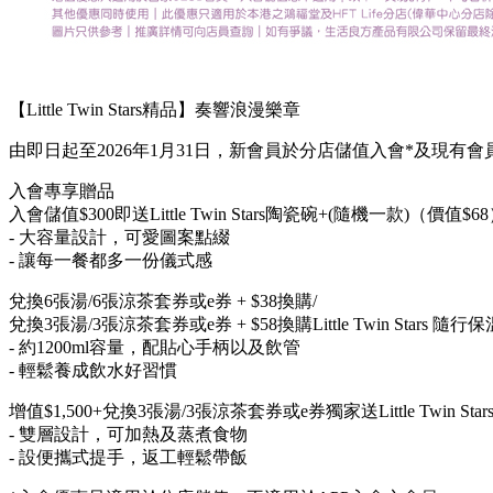
【Little Twin Stars精品】奏響浪漫樂章
由即日起至2026年1月31日，新會員於分店儲值入會*及現有
入會專享贈品
入會儲值$300即送Little Twin Stars陶瓷碗+(隨機一款)（價值$6
- 大容量設計，可愛圖案點綴
- 讓每一餐都多一份儀式感
兌換6張湯/6張涼茶套券或e券 + $38換購/
兌換3張湯/3張涼茶套券或e券 + $58換購Little Twin Stars 隨
- 約1200ml容量，配貼心手柄以及飲管
- 輕鬆養成飲水好習慣
增值$1,500+兌換3張湯/3張涼茶套券或e券獨家送Little Twin S
- 雙層設計，可加熱及蒸煮食物
- 設便攜式提手，返工輕鬆帶飯