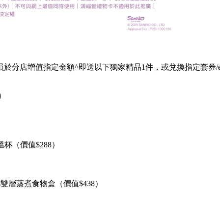
會員於分店增值指定金額^即送以下獨家精品1件，或兌換指定套券
8）
行保溫杯（價值$288）
tars雙層蒸煮食物盒（價值$438）