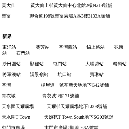
黃大仙
黃大仙上邨黃大仙中心北館
2
樓
N214
號舖
樂富
聯合道
198
號樂富廣場
A
區
3
樓
3133A
號舖
新界
東涌站 葵芳站 荃灣西站 錦上路站
兆康
站 石門站
沙田圍站 顯徑站 屯門站 大埔墟站 粉嶺站
將軍澳站 調景嶺站 坑口站 寶琳站
荃灣
楊屋道一號荃新天地地下
G42
號鋪
青衣城
青衣城
1
樓
171
號舖
天水圍天耀廣場
天耀邨天耀廣場地下
L008
號舖
天水圍
T Town
天頌苑
T Town South
地下
SG03
號舖
屯門市廣場
屯門市廣場
2
期地下
8A
號舖