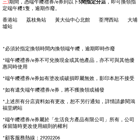
三
期間，憑端午糭禮券
券到以下
間指定分店
，即可換領指
)
/e
5
定端午糭
隻，逾期作廢。
1
香港站
荔枝角站
黃大仙中心北館
荃灣西站
大埔
墟站
必須於指定換領時間內換領端午糭，逾期即時作廢
*
端午糭禮券
券不可兌換現金或其他產品，亦不可與其他優
*
/e
惠同時使用
端午糭禮券
券如有塗改或破損即屬無效，影印本恕不接受
*
/e
如有遺失端午糭禮券
券，將不獲換領或補發
*
/e
上述所有分店資料如有更改，恕不另行通知，詳情請參閱鴻
*
福堂網站
端午糭禮券
券屬於「生活良方產品有限公司」所有，公司
*
/e
保留隨時更改使用細則的權利
顧客服務熱線：
*
29202206