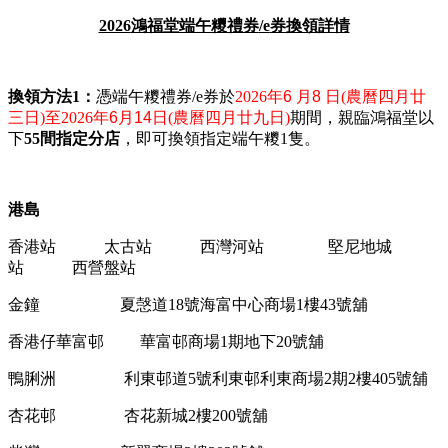
2026
鴻福堂端午糭禮券
/e
券換領詳情
換領方法
1
：
憑端午糭禮券
/e
券於
2026
年
6
月8
日
(
農曆四月廿
三日
)
至
2026
年6
月14
日
(
農曆四月廿九日
)
期間，親臨鴻福堂以
下
55
間指定分店
，即可換領指定端午糭
1
隻。
港島
香港站
太古站
西灣河站
堅尼地城
站
西營盤站
金鐘
夏愨道
18
號海富中心商場
1
樓
43
號舖
香港仔華富邨
華富邨商場
1
期地下
20
號舖
鴨脷洲
利東邨道
5
號利東邨利東商場
2
期
2
樓
405
號舖
杏花邨
杏花新城
2
樓
200
號舖