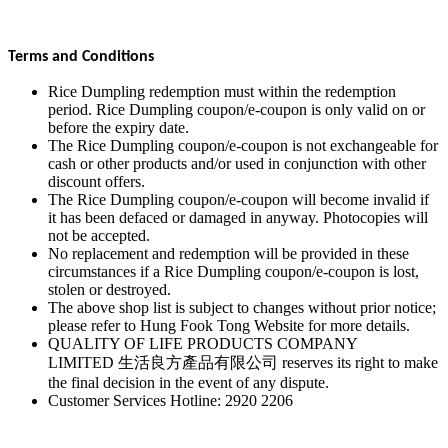
Terms and Conditions
Rice Dumpling redemption must within the redemption
period. Rice Dumpling coupon/e-coupon is only valid on or
before the expiry date.
The Rice Dumpling coupon/e-coupon is not exchangeable for
cash or other products and/or used in conjunction with other
discount offers.
The Rice Dumpling coupon/e-coupon will become invalid if
it has been defaced or damaged in anyway. Photocopies will
not be accepted.
No replacement and redemption will be provided in these
circumstances if a Rice Dumpling coupon/e-coupon is lost,
stolen or destroyed.
The above shop list is subject to changes without prior notice;
please refer to Hung Fook Tong Website for more details.
QUALITY OF LIFE PRODUCTS COMPANY
LIMITED
生活良方產品有限公司
reserves its right to make
the final decision in the event of any dispute.
Customer Services Hotline: 2920 2206