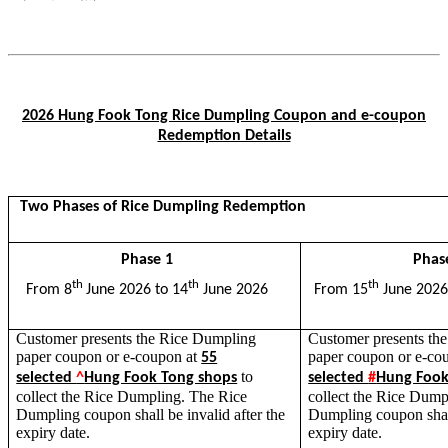
2026 Hung Fook Tong Rice Dumpling Coupon and e-coupon
Redemption Details
Two Phases of Rice Dumpling Redemption
Phase 1
Phas
th
th
th
From 8
June 2026 to 14
June 2026
From 15
June 2026
Customer presents the Rice Dumpling
Customer presents th
paper coupon or e-coupon at
paper coupon or e-co
55
to
selected
^
Hung Fook Tong shops
selected
#
Hung Fook
collect the Rice Dumpling. The Rice
collect the Rice Dump
Dumpling coupon shall be invalid after the
Dumpling coupon shall
expiry date.
expiry date.