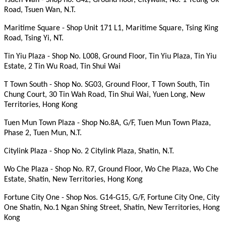
Tsuen Wan - Shop no. G42, Ground floor, Citywalk, No. 1 Yeung Uk
Road, Tsuen Wan, N.T.
Maritime Square - Shop Unit 171 L1, Maritime Square, Tsing King
Road, Tsing Yi, NT.
Tin Yiu Plaza - Shop No. L008, Ground Floor, Tin Yiu Plaza, Tin Yiu
Estate, 2 Tin Wu Road, Tin Shui Wai
T Town South - Shop No. SG03, Ground Floor, T Town South, Tin
Chung Court, 30 Tin Wah Road, Tin Shui Wai, Yuen Long, New
Territories, Hong Kong
Tuen Mun Town Plaza - Shop No.8A, G/F, Tuen Mun Town Plaza,
Phase 2, Tuen Mun, N.T.
Citylink Plaza - Shop No. 2 Citylink Plaza, Shatin, N.T.
Wo Che Plaza - Shop No. R7, Ground Floor, Wo Che Plaza, Wo Che
Estate, Shatin, New Territories, Hong Kong
Fortune City One - Shop Nos. G14-G15, G/F, Fortune City One, City
One Shatin, No.1 Ngan Shing Street, Shatin, New Territories, Hong
Kong