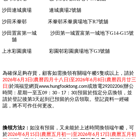
沙田連城廣場
連城廣場
2
號舖
沙田禾輋邨
禾輋邨禾輋廣場地下
R7
號舖
沙田置富第一城
沙田第一城置富第一城地下
G14-G15
號
舖
上水彩園廣場
彩園邨彩園廣場地下
G3
號舖
為確保足夠存貨，顧客如需換領有關端午糉
隻或以上，請於
5
年
月
日
農曆四月十八日
至
年
月
日
農曆四月廿三
2026
6
3
(
)
2026
6
8
(
日
於鴻福堂網頁
或致電
辦公
)
www.hungfooktong.com
29202206(
時間：星期一至五
：
：
預留於指定分店換領，並
09
30 - 17
30)
請於登記後第
天起到已預留的分店領取。登記資料一經確
3
認，將不可作任何更改。
換領方法
：
如沒有預留，又未能於上述時間換領端午糉，可
2
於
年
月
日
農曆五月初一
至
年
月
日
農曆五月初
2026
6
15
(
)
2026
6
17
(