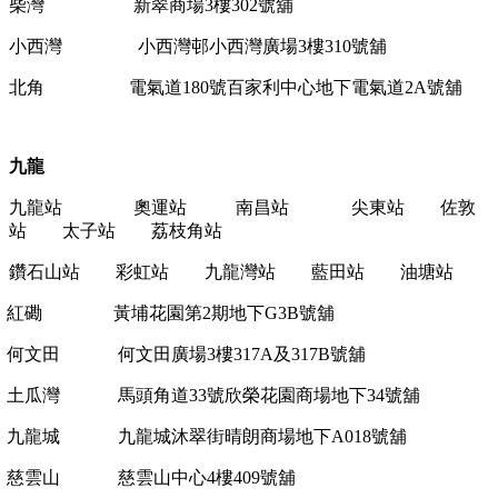
柴灣
新翠商場
3
樓
302
號舖
小西灣
小西灣邨小西灣廣場
3
樓
310
號舖
北角
電氣道
180
號百家利中心地下
電氣道
2A
號舖
九龍
九龍站 奧運站 南昌站 尖東站 佐敦
站 太子站 荔枝角站
鑽石山站 彩虹站 九龍灣站 藍田站 油塘站
紅磡
黃埔花園第
2
期地下
G3B
號舖
何文田
何文田廣場
3
樓
317A
及
317B
號舖
土瓜灣
馬頭角道
33
號欣榮花園商場地下
34
號舖
九龍城
九龍城沐翠街晴朗商場地下
A018
號舖
慈雲山
慈雲山中心
4
樓
409
號舖