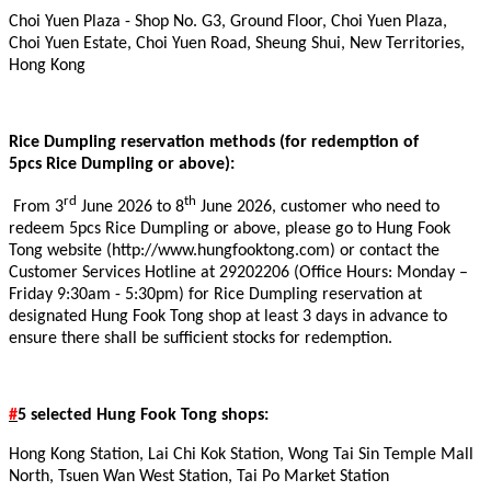
Choi Yuen Plaza - Shop No. G3, Ground Floor, Choi Yuen Plaza,
Choi Yuen Estate, Choi Yuen Road, Sheung Shui, New Territories,
Hong Kong
Rice Dumpling reservation methods (for redemption of
5pcs Rice Dumpling or above):
rd
th
From 3
June 2026 to 8
June 2026, customer who need to
redeem 5pcs Rice Dumpling or above, please go to Hung Fook
Tong website (
http://www.hungfooktong.com
) or contact the
Customer Services Hotline
at 29202206 (Office Hours: Monday –
Friday 9:30am - 5:30pm) for Rice Dumpling reservation at
designated Hung Fook Tong shop at least 3 days in advance to
ensure there shall be sufficient stocks for redemption.
#
5 selected Hung Fook Tong shops:
Hong Kong Station, Lai Chi Kok Station, Wong Tai Sin Temple Mall
North, Tsuen Wan West Station, Tai Po Market Station